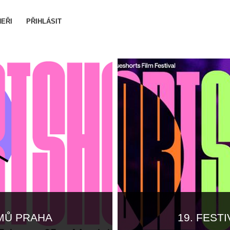
EŘI
PŘIHLÁSIT
LMŮ PRAHA
19. FEST