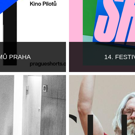
LMŮ PRAHA
14. FEST
Více informací