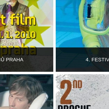
MŮ PRAHA
4. FEST
Více informací