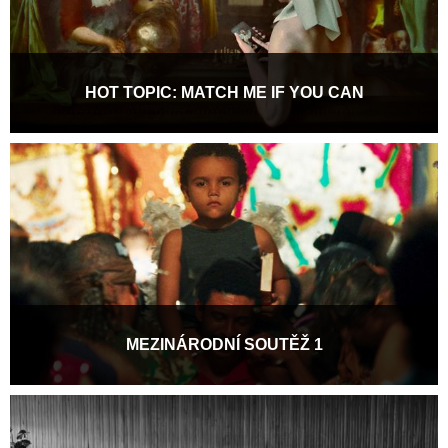
HOT TOPIC: MATCH ME IF YOU CAN
Rande, seznamky, speed dating, blind date, jít na party…
možností je spoustu, a přesto se může zdát,...
Více informací
MEZINÁRODNÍ SOUTĚŽ 1
Výroční 20. edice festivalu Pragueshorts nabídne v Mezinárodní
soutěži 28 snímků, na jejichž vzniku se...
Více informací