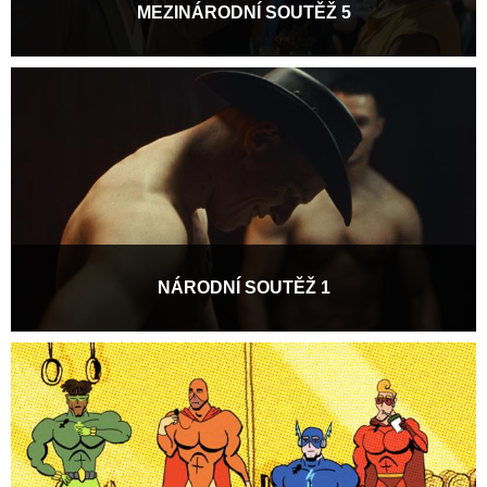
MEZINÁRODNÍ SOUTĚŽ 5
Výroční 20. edice festivalu Pragueshorts nabídne v Mezinárodní
soutěži 28 snímků, na jejichž vzniku se...
Více informací
NÁRODNÍ SOUTĚŽ 1
Národní soutěž již několik let předkládá divákům to nejlepší z
tuzemské tvorby. Letošní tři programy...
Více informací