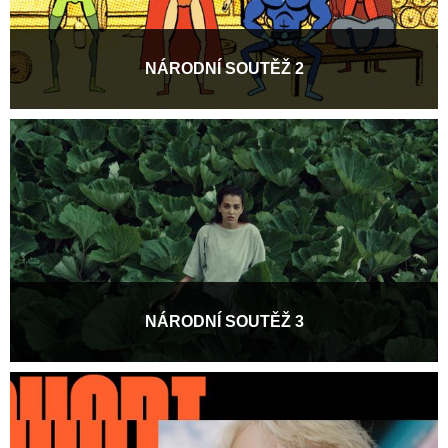
NÁRODNÍ SOUTĚŽ 2
Národní soutěž již několik let předkládá divákům to nejlepší z
tuzemské tvorby. Letošní tři programy...
Více informací
NÁRODNÍ SOUTĚŽ 3
Národní soutěž již několik let předkládá divákům to nejlepší z
tuzemské tvorby. Letošní tři programy...
Více informací