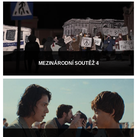
Výroční 20. edice festivalu Pragueshorts nabídne v Mezinárodní
soutěži 28 snímků, na jejichž vzniku se...
Více informací
MEZINÁRODNÍ SOUTĚŽ 4
Výroční 20. edice festivalu Pragueshorts nabídne v Mezinárodní
soutěži 28 snímků, na jejichž vzniku se...
Více informací