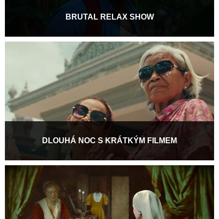
BRUTAL RELAX SHOW
Jak název napovídá, cílem tohoto programu je kompletní a
hloubková relaxace diváků, a to za každou cenu...
Více informací
DLOUHÁ NOC S KRÁTKÝM FILMEM
Jedna noc, desítky filmů a okamžik, kdy se rozhoduje o vítězích.
Zveme vás na finální maraton krátkých...
Více informací