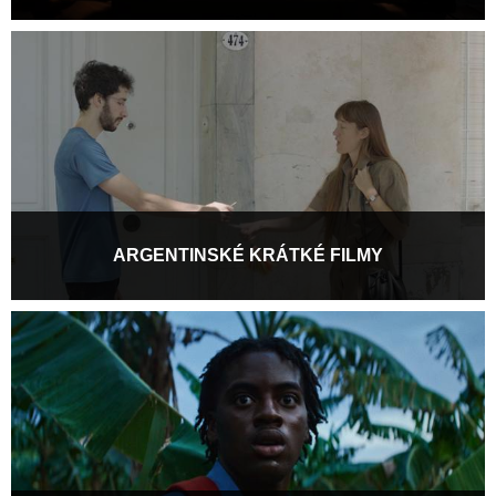
Začínal jako střihač a kameraman, postupem času se z něj ale
stal i režisér, producent, distributor a...
Více informací
ARGENTINSKÉ KRÁTKÉ FILMY
Pragueshorts ve spolupráci s Instituto Cervantes přiváží do
Prahy jedinečný výběr argentinských...
Více informací