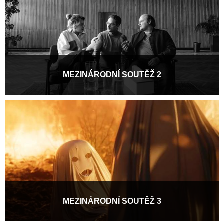
MEZINÁRODNÍ SOUTĚŽ 2
Výroční 20. edice festivalu Pragueshorts nabídne v Mezinárodní
soutěži 28 snímků, na jejichž vzniku se...
Více informací
MEZINÁRODNÍ SOUTĚŽ 3