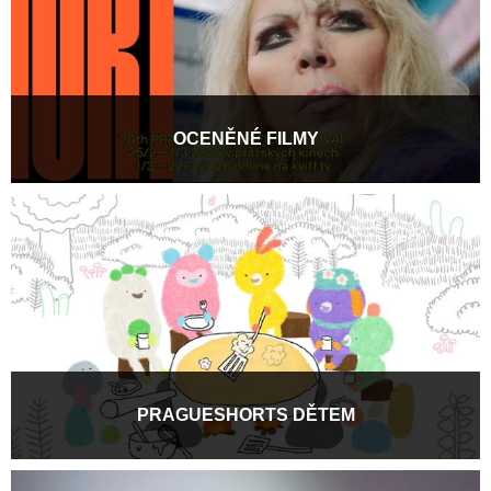
OCENĚNÉ FILMY
Oceněné filmy ze všech soutěžních sekcí 20. ročníku
Pragueshorts Film Festivalu. Výběr nabídne průřez...
Více informací
PRAGUESHORTS DĚTEM
Kapybara se přátelí s kuřátkem, muchomůrka peče dorty, nůžky
se mění v krokodýla, hračky nečekaně...