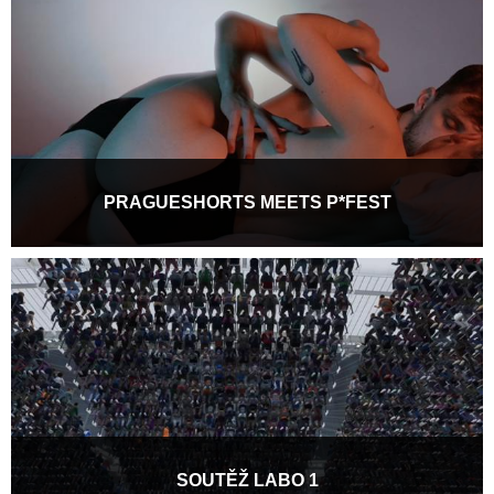
Více informací
PRAGUESHORTS MEETS P*FEST
Pornografie nemusí být jen o rychlém sebeuspokojení. Může být
hravá, inkluzivní, rozpačitá i překvapivě...
Více informací
SOUTĚŽ LABO 1