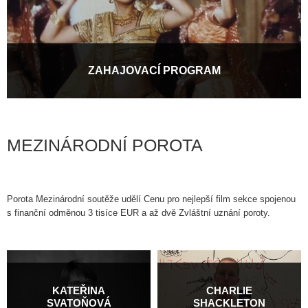
ZAHAJOVACÍ PROGRAM
Festival Pragueshorts letos slaví už 20. narozeniny a za tu dobu
představil na plátnech pražských kin...
Více informací
MEZINÁRODNÍ POROTA
Porota Mezinárodní soutěže udělí Cenu pro nejlepší film sekce spojenou
s finanční odměnou 3 tisíce EUR a až dvě Zvláštní uznání poroty.
KATEŘINA
CHARLIE
SVATOŇOVÁ
SHACKLETON