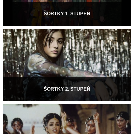
ŠORTKY 1. STUPEŇ
Festival Pragueshorts každoročně pořádá projekce pro žáky 1.
a 2. stupně základních škol. Pestrý výběr...
Více informací
ŠORTKY 2. STUPEŇ
Festival Pragueshorts každoročně pořádá projekce pro žáky 1.
a 2. stupně základních škol. Pestrý výběr...
Více informací