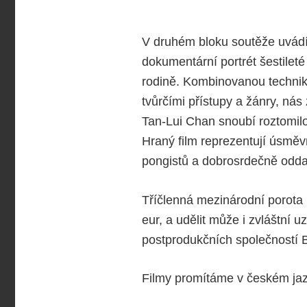
V druhém bloku soutěže uvádí
dokumentární portrét šestilet
rodině. Kombinovanou techni
tvůrčími přístupy a žánry, nás
Tan-Lui Chan snoubí roztomilo
Hraný film reprezentují úsmě
pongistů a dobrosrdečně odda
Tříčlenná mezinárodní porota 
eur, a udělit může i zvláštní 
postprodukčních společností B
Filmy promítáme v českém jazy