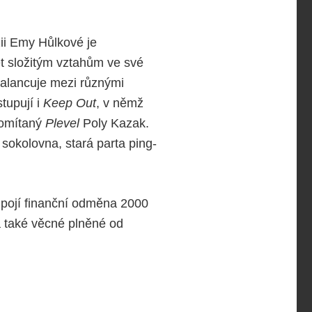
ii Emy Hůlkové je
ět složitým vztahům ve své
alancuje mezi různými
tupují i
Keep Out
, v němž
romítaný
Plevel
Poly Kazak.
sokolovna, stará parta ping-
e pojí finanční odměna 2000
ká také věcné plněné od