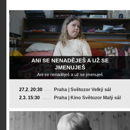
ANI SE NENADĚJEŠ A UŽ SE
JMENUJEŠ
Ani se nenaděješ a už se jmenuješ
Česká republika
27.2. 20:30
Praha | Světozor Velký sál
2024, 23 min
2.3. 15:30
Praha | Kino Světozor Malý sál
Režie
:
Ema Hůlková