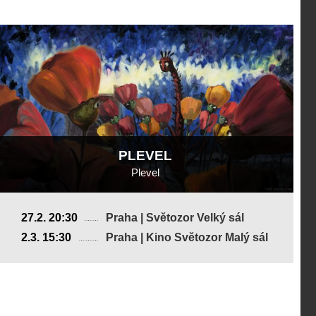
PLEVEL
Plevel
Česká republika
27.2. 20:30
Praha | Světozor Velký sál
2024, 14 min
2.3. 15:30
Praha | Kino Světozor Malý sál
Režie
:
Pola Kazak