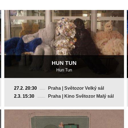
HUN TUN
Hun Tun
Česká republika, Francie
27.2. 20:30
Praha | Světozor Velký sál
2024, 15 min
2.3. 15:30
Praha | Kino Světozor Malý sál
Režie
:
Magdalena Hejzlarová