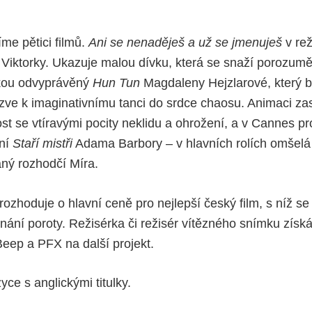
me pětici filmů.
Ani se nenaděješ a už se jmenuješ
v rež
é Viktorky. Ukazuje malou dívku, která se snaží porozum
kou odvyprávěný
Hun Tun
Magdaleny Hejzlarové, který b
 zve k imaginativnímu tanci do srdce chaosu. Animaci zas
st se vtíravými pocity neklidu a ohrožení, a v Cannes p
vní
Staří mistři
Adama Barbory – v hlavních rolích omšelá 
ný rozhodčí Míra.
rozhoduje o hlavní ceně pro nejlepší český film, s níž s
uznání poroty. Režisérka či režisér vítězného snímku zís
eep a PFX na další projekt.
ce s anglickými titulky.