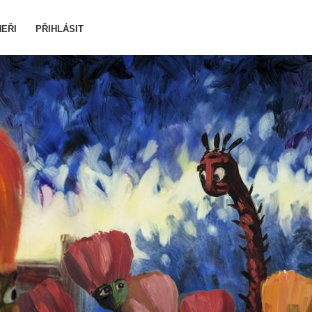
EŘI
PŘIHLÁSIT