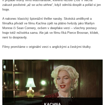
v případě hrdiny filmu
Masmaňásek
, kterého režisér Eros V nechá
zakusit pověstné „až se ucho utrhne“, když odmítá dospět a pořád si jen
hraje.
A nakonec klasický špionážní thriller naruby. Skotská umělkyně a
filmařka přivádí ve filmu
Kachna
zpět na plátno hvězdy jako Marilyn
Monroe či Sean Connery, ovšem v deepfake verzi – všechny postavy
hraje totiž režisérka sama. Ale jak ve filmu říká Pierce Brosnan, klídek,
není to doopravdy.
Filmy promítáme v originální verzi s anglickými a českými titulky.
KACHNA