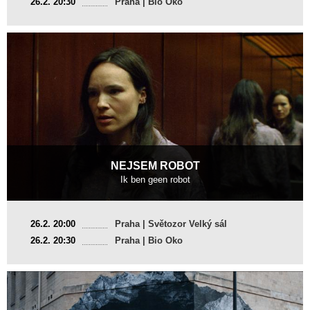
26.2. 20:30
Praha | Bio Oko
Režie
:
Eros V
NEJSEM ROBOT
Ik ben geen robot
Nizozemsko, Belgie
26.2. 20:00
Praha | Světozor Velký sál
2023, 22 min
26.2. 20:30
Praha | Bio Oko
Režie
:
Victoria Warmerdam