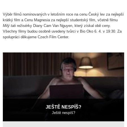
Výběr filmů nominovaných v letošním roce na cenu Český lev za nejlepší
krátký film a Cenu Magnesia za nejlepší studentský film, včetně filmu
Milý tati
režisérky Diany Cam Van Nguyen, který získal obě ceny.
Všechny filmy budou osobně uvedeny tvůrci v Bio Oko 6. 4. v 19:30. Za
spolupráci děkujeme Czech Film Center.
JEŠTĚ NESPÍŠ?
Ještě nespíš?