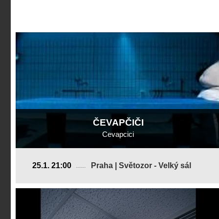
ČEVAPČIČI
Cevapcici
Švýcarsko, Německo
25.1. 21:00
Praha | Světozor - Velký sál
2005, 5 min
Režie
:
Jonas Meier