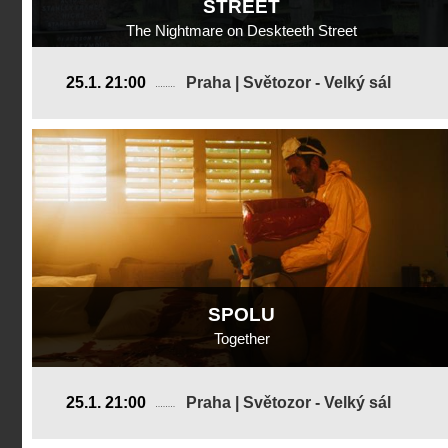
STREET
The Nightmare on Deskteeth Street
Velká Británie
25.1. 21:00
Praha | Světozor - Velký sál
2019, 3 min
Režie
:
Dylan Holmes Williams
SPOLU
Together
USA
25.1. 21:00
Praha | Světozor - Velký sál
2019, 19 min
Režie
:
Ryan Oksenberg