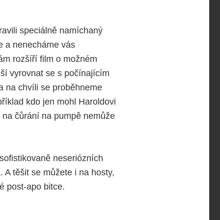
pravili speciálně namíchaný
íme a nenecháme vás
ám rozšíří film o možném
ší vyrovnat se s počínajícím
a na chvíli se proběhneme
říklad kdo jen mohl Haroldovi
ze na čůrání na pumpě nemůže
sofistikovaně neseriózních
 těšit se můžete i na hosty,
é post-apo bitce.