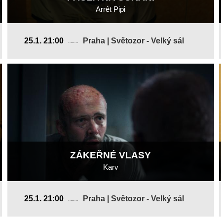
Arrêt Pipi
Nizozemsko
25.1. 21:00
Praha | Světozor - Velký sál
2015, 6 min
Režie
:
Maarten Groen
ZÁKEŘNÉ VLASY
Karv
Estonsko
25.1. 21:00
Praha | Světozor - Velký sál
2019, 15 min
Režie
:
Oskar Lehemaa