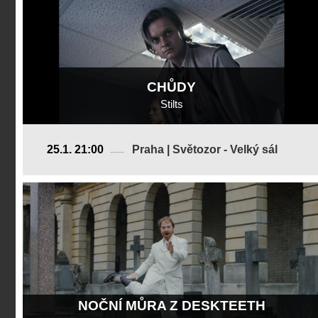
CHŮDY
Stilts
Velká Británie
25.1. 21:00
Praha | Světozor - Velký sál
2019, 7 min
Režie
:
Dylan Holmes Williams
NOČNÍ MŮRA Z DESKTEETH