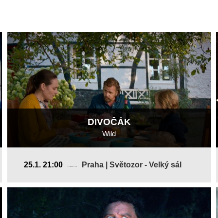
DIVOČÁK
Wild
Nizozemsko
25.1. 21:00
Praha | Světozor - Velký sál
2018, 12 min
Režie
:
Jan Verdijk