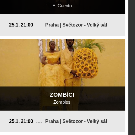
El Cuento
Španělsko
25.1. 21:00
Praha | Světozor - Velký sál
2019, 9 min
Režie
:
Lucas Paulino, Ángel Torres
ZOMBÍCI
Zombies
Belgie
25.1. 21:00
Praha | Světozor - Velký sál
2019, 14 min
Režie
:
Bajoli Tshiani