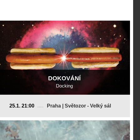
DOKOVÁNÍ
Docking
Kanada
25.1. 21:00
Praha | Světozor - Velký sál
2019, 4 min
Režie
:
Trevor Anderson