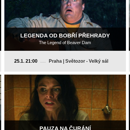
LEGENDA OD BOBŘÍ PŘEHRADY
The Legend of Beaver Dam
Kanada, USA
25.1. 21:00
Praha | Světozor - Velký sál
2010, 12 min
Režie
:
Jerome Sable
PAUZA NA ČURÁNÍ