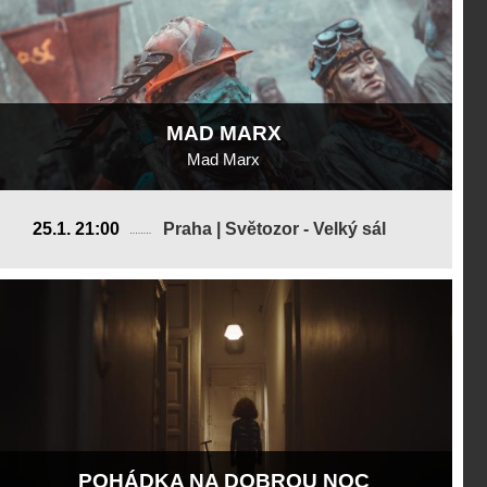
MAD MARX
Mad Marx
Česká republika
25.1. 21:00
Praha | Světozor - Velký sál
2019, 15 min
Režie
:
Lukáš Kratochvíl
POHÁDKA NA DOBROU NOC