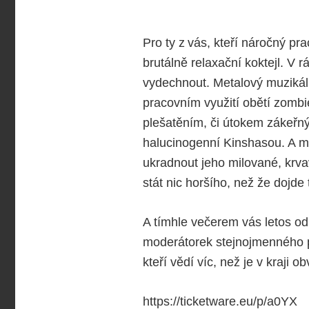
Pro ty z vás, kteří náročný pr
brutálně relaxační koktejl. V
vydechnout. Metalový muzikál 
pracovním využití obětí zombi
plešatěním, či útokem zákeřn
halucinogenní Kinshasou. A m
ukradnout jeho milované, krv
stát nic horšího, než že dojde 
A tímhle večerem vás letos o
moderátorek stejnojmenného p
kteří vědí víc, než je v kraji
https://ticketware.eu/p/a0YX