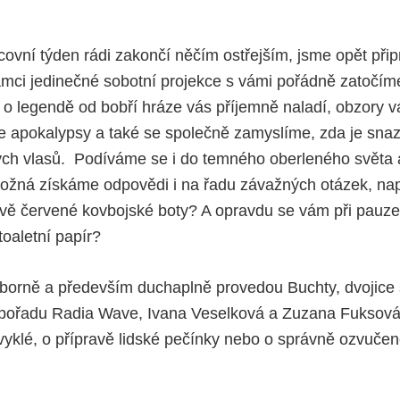
acovní týden rádi zakončí něčím ostřejším, jsme opět při
 rámci jedinečné sobotní projekce s vámi pořádně zatoč
o legendě od bobří hráze vás příjemně naladí, obzory v
e apokalypsy a také se společně zamyslíme, zda je snaz
ých vlasů. Podíváme se i do temného oberleného světa 
ožná získáme odpovědi i na řadu závažných otázek, nap
avě červené kovbojské boty? A opravdu se vám při pau
toaletní papír?
dborně a především duchaplně provedou Buchty, dvojice 
ořadu Radia Wave, Ivana Veselková a Zuzana Fuksová. A
 obvyklé, o přípravě lidské pečínky nebo o správně ozvučen