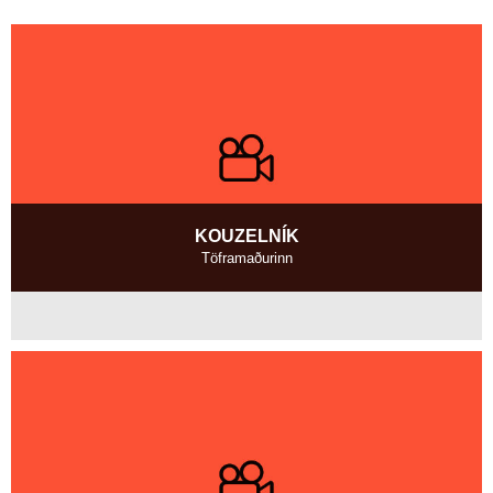
KOUZELNÍK
Töframaðurinn
Island
2005, 13 min
Režie
:
Reynir Lyngdal