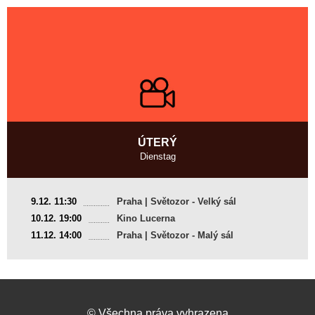
Režie
:
Young-Chul Yang
ÚTERÝ
Dienstag
Německo
9.12. 11:30
Praha | Světozor - Velký sál
2004, 9 min
10.12. 19:00
Kino Lucerna
Režie
:
Robert Wiezorek
11.12. 14:00
Praha | Světozor - Malý sál
©
Všechna práva vyhrazena