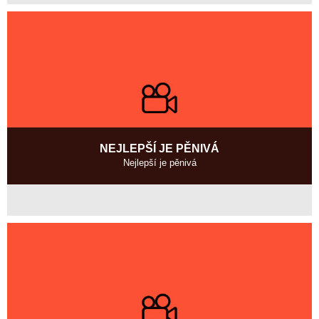
2004, 19 min
Režie
:
Marc-Olivier Picron
NEJLEPŠÍ JE PĚNIVÁ
Nejlepší je pěnivá
Česká republika
2005, 18 min
Režie
:
Jan Prušinovský