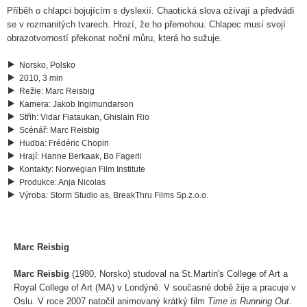
Příběh o chlapci bojujícím s dyslexií. Chaotická slova ožívají a předvádí
se v rozmanitých tvarech. Hrozí, že ho přemohou. Chlapec musí svojí
obrazotvorností překonat noční můru, která ho sužuje.
Norsko, Polsko
2010, 3 min
Režie
:
Marc Reisbig
Kamera
:
Jakob Ingimundarson
Střih
:
Vidar Flataukan, Ghislain Rio
Scénář
:
Marc Reisbig
Hudba
:
Frédéric Chopin
Hrají
:
Hanne Berkaak, Bo Fagerli
Kontakty
:
Norwegian Film Institute
Produkce
:
Anja Nicolas
Výroba
:
Storm Studio as, BreakThru Films Sp.z.o.o.
Marc Reisbig
Marc Reisbig
(1980, Norsko) studoval na St.Martin's College of Art a
Royal College of Art (MA) v Londýně. V současné době žije a pracuje v
Oslu. V roce 2007 natočil animovaný krátký film
Time is Running Out
.