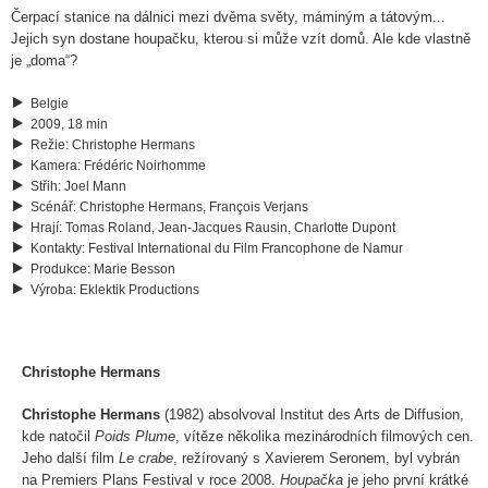
Čerpací stanice na dálnici mezi dvěma světy, máminým a tátovým...
Jejich syn dostane houpačku, kterou si může vzít domů. Ale kde vlastně
je „doma“?
Belgie
2009, 18 min
Režie
:
Christophe Hermans
Kamera
:
Frédéric Noirhomme
Střih
:
Joel Mann
Scénář
:
Christophe Hermans, François Verjans
Hrají
:
Tomas Roland, Jean-Jacques Rausin, Charlotte Dupont
Kontakty
:
Festival International du Film Francophone de Namur
Produkce
:
Marie Besson
Výroba
:
Eklektik Productions
Christophe Hermans
Christophe Hermans
(1982) absolvoval Institut des Arts de Diffusion,
kde natočil
Poids Plume
, vítěze několika mezinárodních filmových cen.
Jeho další film
Le crabe
, režírovaný s Xavierem Seronem, byl vybrán
na Premiers Plans Festival v roce 2008.
Houpačka
je jeho první krátké