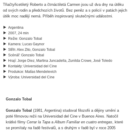
Třiačtyřicetiletý Roberto a čtrnáctiletá Carmen jsou už dva dny na útěku
od svých rodin a předchozích životů. Bez peněz a s policií v patách jejich
útěk moc nadějí nemá. Příběh inspirovaný skutečnými událostmi.
Argentina
2007, 24 min
Režie
:
Gonzalo Tobal
Kamera
:
Lucas Gaynor
Střih
:
Alex Zito, Gonzalo Tobal
Scénář
:
Gonzalo Tobal
Hrají
:
Jorge Diez, Martina Juncadella, Zunilda Crowe, José Toledo
Kontakty
:
Universidad del Cine
Produkce
:
Matías Mendelevich
Výroba
:
Universidad del Cine
Gonzalo Tobal
Gonzalo Tobal
(1981, Argentina) studoval filozofii a dějiny umění a
poté filmovou režii na Universidad del Cine v Buenos Aires. Natočil
krátké filmy
Cerrar la Tapa
a
Album Familiar en cuatro entregas
, které
se promítaly na řadě festivalů, a s druhým v řadě byl v roce 2005