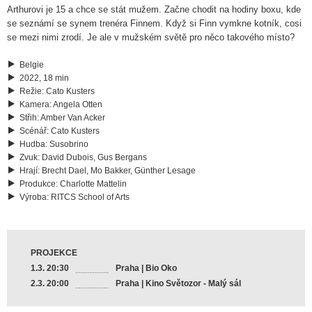
Arthurovi je 15 a chce se stát mužem. Začne chodit na hodiny boxu, kde
se seznámí se synem trenéra Finnem. Když si Finn vymkne kotník, cosi
se mezi nimi zrodí. Je ale v mužském světě pro něco takového místo?
Belgie
2022, 18 min
Režie
:
Cato Kusters
Kamera
:
Angela Otten
Střih
:
Amber Van Acker
Scénář
:
Cato Kusters
Hudba
:
Susobrino
Zvuk
:
David Dubois, Gus Bergans
Hrají
:
Brecht Dael, Mo Bakker, Günther Lesage
Produkce
:
Charlotte Mattelin
Výroba
:
RITCS School of Arts
PROJEKCE
1.3. 20:30
Praha | Bio Oko
2.3. 20:00
Praha | Kino Světozor - Malý sál