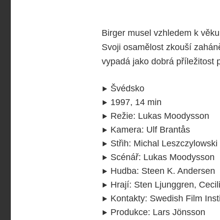
Birger musel vzhledem k věku 
Svoji osamělost zkouší zahán
vypadá jako dobrá příležitost 
Švédsko
1997, 14 min
Režie
:
Lukas Moodysson
Kamera
:
Ulf Brantås
Střih
:
Michal Leszczylowski
Scénář
:
Lukas Moodysson
Hudba
:
Steen K. Andersen
Hrají
:
Sten Ljunggren, Ceci
Kontakty
:
Swedish Film Inst
Produkce
:
Lars Jönsson