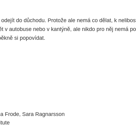
odejít do důchodu. Protože ale nemá co dělat, k nelibost
ět v autobuse nebo v kantýně, ale nikdo pro něj nemá 
pěkně si popovídat.
lia Frode, Sara Ragnarsson
itute