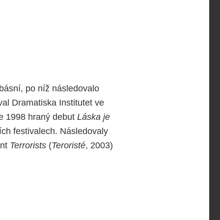
 básní, po níž následovalo
al Dramatiska Institutet ve
ce 1998 hraný debut
Láska je
ích festivalech. Následovaly
ent
Terrorists
(
Teroristé
, 2003)