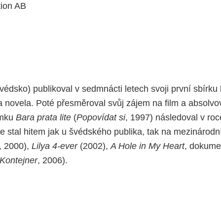
tion AB
édsko) publikoval v sedmnácti letech svoji první sbírku
a novela. Poté přesměroval svůj zájem na film a absolvov
ímku
Bara prata lite
(
Popovídat si
, 1997) následoval v ro
 se stal hitem jak u švédského publika, tak na mezinárodn
, 2000),
Lilya 4-ever
(2002),
A Hole in My Heart
, dokum
Kontejner
, 2006).