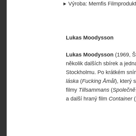
Výroba
:
Memfis Filmproduk
Lukas Moodysson
Lukas Moodysson
(1969, Šv
několik dalších sbírek a jedn
Stockholmu. Po krátkém sn
láska
(
Fucking Åmål
), který
filmy
Tillsammans
(
Společně
a další hraný film
Container
(