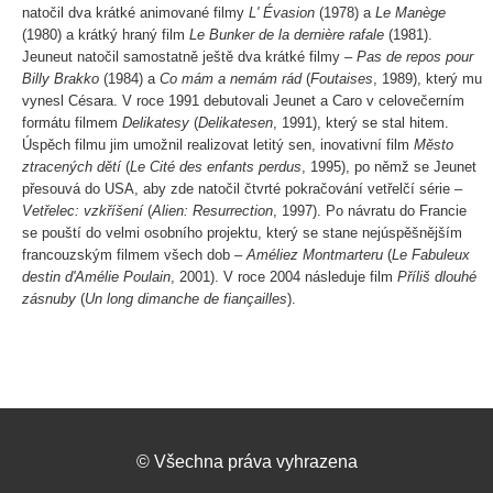
natočil dva krátké animované filmy
L' Évasion
(1978) a
Le Manège
(1980) a krátký hraný film
Le Bunker de la dernière rafale
(1981).
Jeuneut natočil samostatně ještě dva krátké filmy –
Pas de repos pour
Billy Brakko
(1984) a
Co mám a nemám rád
(
Foutaises
, 1989), který mu
vynesl Césara. V roce 1991 debutovali Jeunet a Caro v celovečerním
formátu filmem
Delikatesy
(
Delikatesen
, 1991), který se stal hitem.
Úspěch filmu jim umožnil realizovat letitý sen, inovativní film
Město
ztracených dětí
(
Le Cité des enfants perdus
, 1995), po němž se Jeunet
přesouvá do USA, aby zde natočil čtvrté pokračování vetřelčí série –
Vetřelec: vzkříšení
(
Alien: Resurrection
, 1997). Po návratu do Francie
se pouští do velmi osobního projektu, který se stane nejúspěšnějším
francouzským filmem všech dob –
Améliez Montmarteru
(
Le Fabuleux
destin d'Amélie Poulain
, 2001). V roce 2004 následuje film
Příliš dlouhé
zásnuby
(
Un long dimanche de fiançailles
).
©
Všechna práva vyhrazena