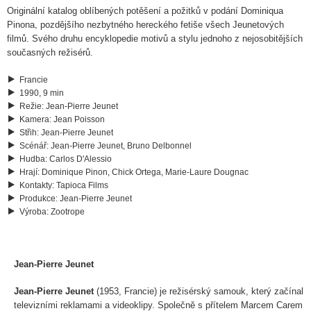
Originální katalog oblíbených potěšení a požitků v podání Dominiqua
Pinona, pozdějšího nezbytného hereckého fetiše všech Jeunetových
filmů. Svého druhu encyklopedie motivů a stylu jednoho z nejosobitějších
současných režisérů.
Francie
1990, 9 min
Režie
:
Jean-Pierre Jeunet
Kamera
:
Jean Poisson
Střih
:
Jean-Pierre Jeunet
Scénář
:
Jean-Pierre Jeunet, Bruno Delbonnel
Hudba
:
Carlos D'Alessio
Hrají
:
Dominique Pinon, Chick Ortega, Marie-Laure Dougnac
Kontakty
:
Tapioca Films
Produkce
:
Jean-Pierre Jeunet
Výroba
:
Zootrope
Jean-Pierre Jeunet
Jean-Pierre Jeunet
(1953, Francie) je režisérský samouk, který začínal
televizními reklamami a videoklipy. Společně s přítelem Marcem Carem