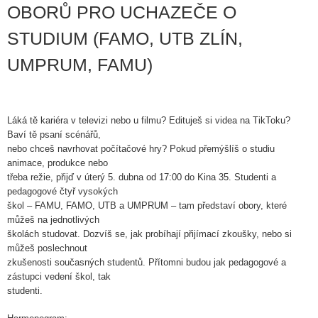
OBORŮ PRO UCHAZEČE O
STUDIUM (FAMO, UTB ZLÍN,
UMPRUM, FAMU)
Láká tě kariéra v televizi nebo u filmu? Edituješ si videa na TikToku?
Baví tě psaní scénářů,
nebo chceš navrhovat počítačové hry? Pokud přemýšlíš o studiu
animace, produkce nebo
třeba režie, přijď v úterý 5. dubna od 17:00 do Kina 35. Studenti a
pedagogové čtyř vysokých
škol – FAMU, FAMO, UTB a UMPRUM – tam představí obory, které
můžeš na jednotlivých
školách studovat. Dozvíš se, jak probíhají přijímací zkoušky, nebo si
můžeš poslechnout
zkušenosti současných studentů. Přítomni budou jak pedagogové a
zástupci vedení škol, tak
studenti.