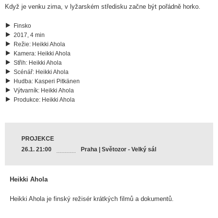
Když je venku zima, v lyžarském středisku začne být pořádně horko.
Finsko
2017, 4 min
Režie
:
Heikki Ahola
Kamera
:
Heikki Ahola
Střih
:
Heikki Ahola
Scénář
:
Heikki Ahola
Hudba
:
Kasperi Pitkänen
Výtvarník
:
Heikki Ahola
Produkce
:
Heikki Ahola
PROJEKCE
26.1. 21:00
Praha | Světozor - Velký sál
Heikki Ahola
Heikki Ahola je finský režisér krátkých filmů a dokumentů.