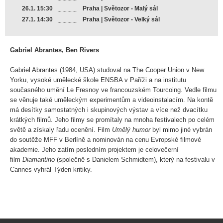
26.1. 15:30
Praha | Světozor - Malý sál
27.1. 14:30
Praha | Světozor - Velký sál
Gabriel Abrantes, Ben Rivers
Gabriel Abrantes (1984, USA) studoval na The Cooper Union v New
Yorku, vysoké umělecké škole ENSBA v Paříži a na institutu
současného umění Le Fresnoy ve francouzském Tourcoing. Vedle filmu
se věnuje také uměleckým experimentům a videoinstalacím. Na kontě
má desítky samostatných i skupinových výstav a více než dvacítku
krátkých filmů. Jeho filmy se promítaly na mnoha festivalech po celém
světě a získaly řadu ocenění. Film
Umělý humor
byl mimo jiné vybrán
do soutěže MFF v Berlíně a nominován na cenu Evropské filmové
akademie. Jeho zatím posledním projektem je celovečerní
film
Diamantino
(společně s Danielem Schmidtem), který na festivalu v
Cannes vyhrál Týden kritiky.