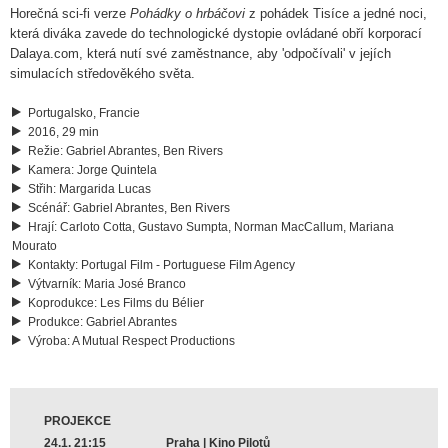
Horečná sci-fi verze
Pohádky o hrbáčovi
z pohádek Tisíce a jedné noci,
která diváka zavede do technologické dystopie ovládané obří korporací
Dalaya.com, která nutí své zaměstnance, aby 'odpočívali' v jejích
simulacích středověkého světa.
Portugalsko, Francie
2016, 29 min
Režie
:
Gabriel Abrantes, Ben Rivers
Kamera
:
Jorge Quintela
Střih
:
Margarida Lucas
Scénář
:
Gabriel Abrantes, Ben Rivers
Hrají
:
Carloto Cotta, Gustavo Sumpta, Norman MacCallum, Mariana
Mourato
Kontakty
:
Portugal Film - Portuguese Film Agency
Výtvarník
:
Maria José Branco
Koprodukce
:
Les Films du Bélier
Produkce
:
Gabriel Abrantes
Výroba
:
A Mutual Respect Productions
PROJEKCE
24.1. 21:15
Praha | Kino Pilotů