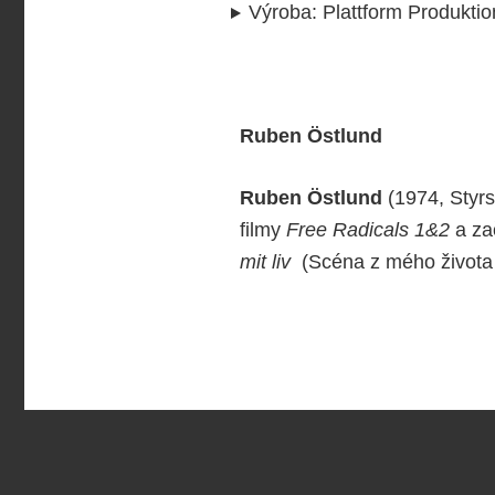
Výroba
:
Plattform Produktio
Ruben Östlund
Ruben Östlund
(1974, Styrsö
filmy
Free Radicals 1&2
a zač
mit liv
(Scéna z mého života 