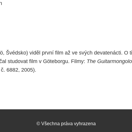
n
, Švédsko) viděl první film až ve svých devatenácti. O tř
al studovat film v Göteborgu. Filmy:
The Guitarmongolo
č. 6882, 2005).
©
Všechna práva vyhrazena