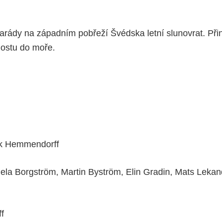
arády na západním pobřeží Švédska letní slunovrat. Přinut
mostu do moře.
ik Hemmendorff
ela Borgström, Martin Byström, Elin Gradin, Mats Leka
f