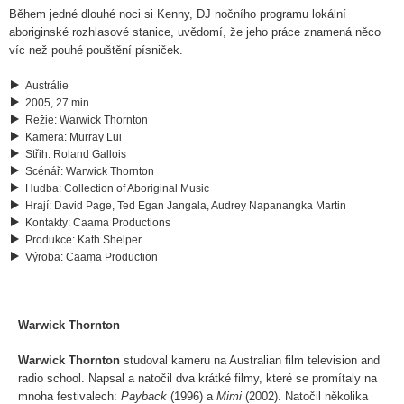
Během jedné dlouhé noci si Kenny, DJ nočního programu lokální
aboriginské rozhlasové stanice, uvědomí, že jeho práce znamená něco
víc než pouhé pouštění písniček.
Austrálie
2005, 27 min
Režie
:
Warwick Thornton
Kamera
:
Murray Lui
Střih
:
Roland Gallois
Scénář
:
Warwick Thornton
Hudba
:
Collection of Aboriginal Music
Hrají
:
David Page, Ted Egan Jangala, Audrey Napanangka Martin
Kontakty
:
Caama Productions
Produkce
:
Kath Shelper
Výroba
:
Caama Production
Warwick Thornton
Warwick Thornton
studoval kameru na Australian film television and
radio school. Napsal a natočil dva krátké filmy, které se promítaly na
mnoha festivalech:
Payback
(1996) a
Mimi
(2002). Natočil několika