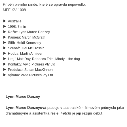
Příběh prvního rande, které se opravdu nepovedlo.
MFF KV 1998
Austrálie
1998, 7 min
Režie
:
Lynn Maree Danzey
Kamera
:
Martin McGrath
Střih
:
Heidi Kenessey
Scénář
:
Judi McCrossin
Hudba
:
Martin Armiger
Hrají
:
Matt Day, Rebecca Frith, Mindy – the dog
Kontakty
:
Vivid Pictures Pty Ltd
Produkce
:
Susan MacKinnon
Výroba
:
Vivid Pictures Pty Ltd
Lynn Maree Danzey
Lynn-Maree Danzeyová
pracuje v australském filmovém průmyslu jako
dramaturgyně a asistentka režie.
Fetch!
je její režijní debut.