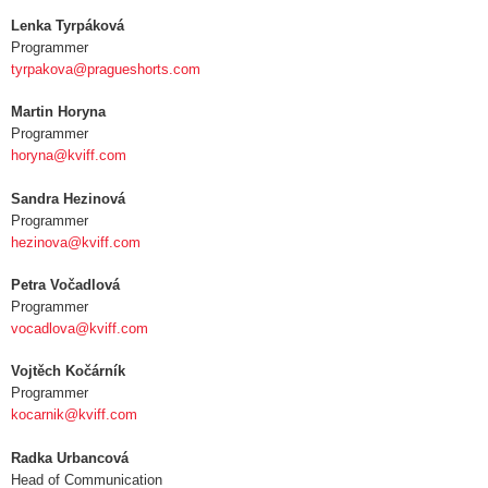
Lenka Tyrpáková
Programmer
tyrpakova@pragueshorts.com
Martin Horyna
Programmer
horyna@kviff.com
Sandra Hezinová
Programmer
hezinova@kviff.com
Petra Vočadlová
Programmer
vocadlova@kviff.com
Vojtěch Kočárník
Programmer
kocarnik@kviff.com
Radka Urbancová
Head of Communication