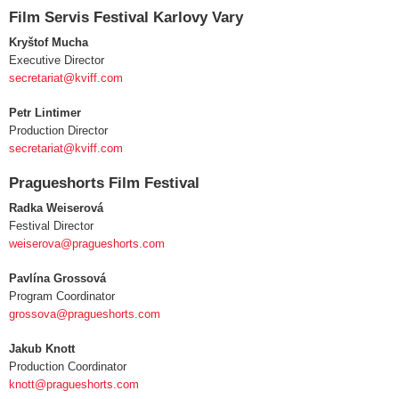
Film Servis Festival Karlovy Vary
Kryštof Mucha
Executive Director
secretariat@kviff.com
Petr Lintimer
Production Director
secretariat@kviff.com
Pragueshorts Film Festival
Radka Weiserová
Festival Director
weiserova@pragueshorts.com
Pavlína Grossová
Program Coordinator
grossova@pragueshorts.com
Jakub Knott
Production Coordinator
knott@pragueshorts.com